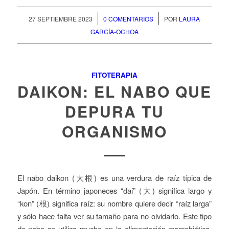
/
/
27 SEPTIEMBRE 2023
0 COMENTARIOS
POR
LAURA
GARCÍA-OCHOA
FITOTERAPIA
DAIKON: EL NABO QUE
DEPURA TU
ORGANISMO
El nabo daikon (大根) es una verdura de raíz típica de
Japón. En término japoneces “dai” (大) significa largo y
“kon” (根) significa raíz: su nombre quiere decir “raíz larga”
y sólo hace falta ver su tamaño para no olvidarlo. Este tipo
de nabo se utiliza mucho en la alimentación macrobiótica,