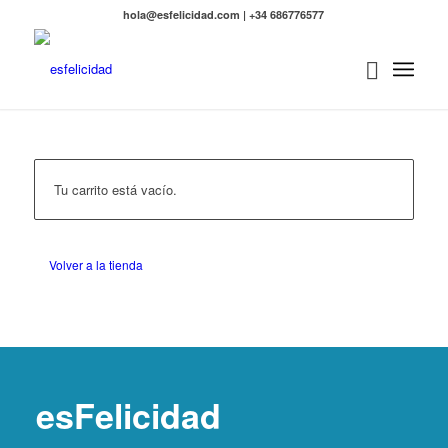
hola@esfelicidad.com | +34 686776577
Tu carrito está vacío.
Volver a la tienda
esFelicidad