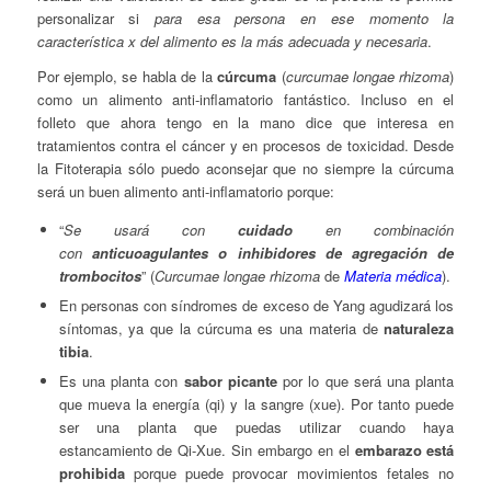
personalizar si
para esa persona en ese momento la
característica x del alimento es la más adecuada y necesaria
.
Por ejemplo, se habla de la
cúrcuma
(
curcumae longae rhizoma
)
como un alimento anti-inflamatorio fantástico. Incluso en el
folleto que ahora tengo en la mano dice que interesa en
tratamientos contra el cáncer y en procesos de toxicidad. Desde
la Fitoterapia sólo puedo aconsejar que no siempre la cúrcuma
será un buen alimento anti-inflamatorio porque:
“
Se usará con
cuidado
en combinación
con
anticuoagulantes o inhibidores de agregación de
trombocitos
” (
Curcumae longae rhizoma
de
Materia médica
).
En personas con síndromes de exceso de Yang agudizará los
síntomas, ya que la cúrcuma es una materia de
naturaleza
tibia
.
Es una planta con
sabor picante
por lo que será una planta
que mueva la energía (qi) y la sangre (xue). Por tanto puede
ser una planta que puedas utilizar cuando haya
estancamiento de Qi-Xue. Sin embargo en el
embarazo
está
prohibida
porque puede provocar movimientos fetales no