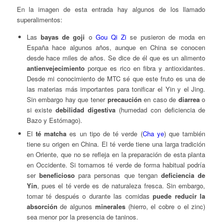
En la imagen de esta entrada hay algunos de los llamado
superalimentos:
Las
bayas de goji
o
Gou Qi Zi
se pusieron de moda en
España hace algunos años, aunque en China se conocen
desde hace miles de años. Se dice de él que es un alimento
antienvejecimiento
porque es rico en fibra y antioxidantes.
Desde mi conocimiento de MTC sé que este fruto es una de
las materias más importantes para tonificar el Yin y el Jing.
Sin embargo hay que tener
precaución
en caso de
diarrea
o
si existe
debilidad
digestiva
(humedad con deficiencia de
Bazo y Estómago).
El
té matcha
es un tipo de té verde (
Cha ye
) que también
tiene su origen en China. El té verde tiene una larga tradición
en Oriente, que no se refleja en la preparación de esta planta
en Occidente. Si tomamos té verde de forma habitual podría
ser
beneficioso
para personas que tengan
deficiencia de
Yin
, pues el té verde es de naturaleza fresca. Sin embargo,
tomar té después o durante las comidas
puede reducir la
absorción
de algunos
minerales
(hierro, el cobre o el zinc)
sea menor por la presencia de taninos.