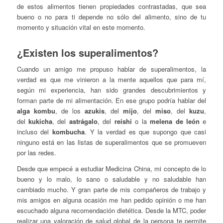
de estos alimentos tienen propiedades contrastadas, que sea
bueno o no para ti depende no sólo del alimento, sino de tu
momento y situación vital en este momento.
¿Existen los superalimentos?
Cuando un amigo me propuso hablar de superalimentos, la
verdad es que me vinieron a la mente aquellos que para mí,
según mi experiencia, han sido grandes descubrimientos y
forman parte de mi alimentación. En ese grupo podría hablar del
alga kombu
, de los
azukis
, del
mijo
, del
miso
, del
kuzu
,
del
kukicha
, del
astrágalo
, del
reishi
o la
melena de león
e
incluso del
kombucha
. Y la verdad es que supongo que casi
ninguno está en las listas de superalimentos que se promueven
por las redes.
Desde que empecé a estudiar Medicina China, mi concepto de lo
bueno y lo malo, lo sano o saludable y no saludable han
cambiado mucho. Y gran parte de mis compañeros de trabajo y
mis amigos en alguna ocasión me han pedido opinión o me han
escuchado alguna recomendación dietética. Desde la MTC, poder
realizar una valoración de salud global de la persona te permite